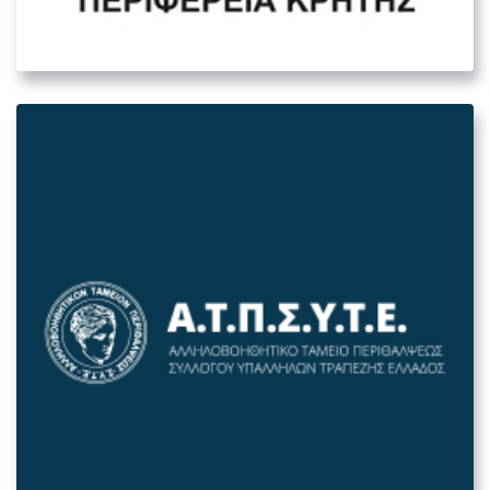
05. ΛΟΙΠΟΊ ΔΗΜΌΣΙΟΙ ΦΟΡΕΊΣ
Αλληλοβοηθητικό Ταμείο
Περιθάλψεως Συλλόγου Υπαλλήλων
Τραπέζης Ελλάδος