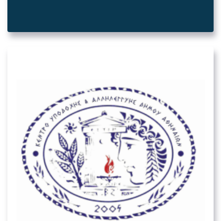
05. ΛΟΙΠΟΊ ΔΗΜΌΣΙΟΙ ΦΟΡΕΊΣ
Κέντρο Υποδοχής και Αλληλεγγύης
Δήμου Αθηναίων