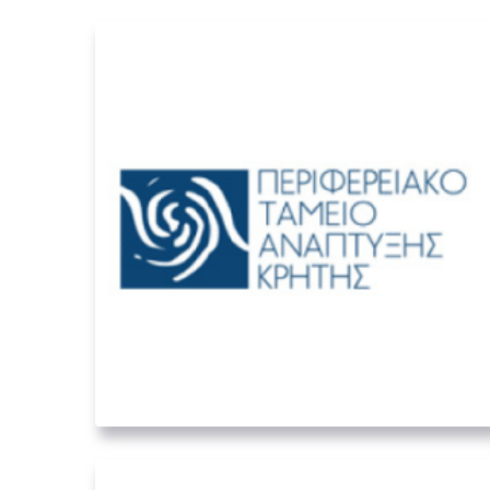
Περιφερειακό Ταμείο
Ανάπτυξης Κρήτης
05. ΛΟΙΠΟΊ ΔΗΜΌΣΙΟΙ ΦΟΡΕΊΣ