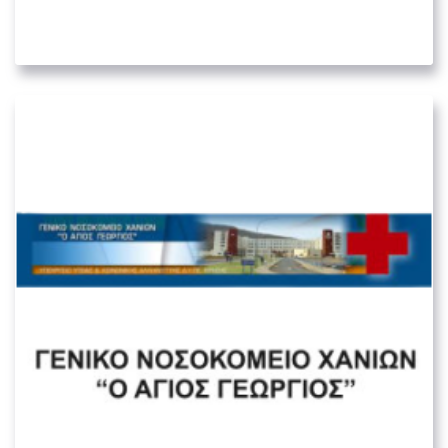
03. ΥΓΕΙΟΝΟΜΙΚΟΊ ΦΟΡΕΊΣ
Γενικό Νοσοκομέιο Χανίων “Άγιος
Γεώργιος”