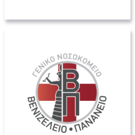
03. ΥΓΕΙΟΝΟΜΙΚΟΊ ΦΟΡΕΊΣ
Πανεπιστημιακό Γενικό Νοσοκομείο
Ηρακλείου “Βενιζέλειο”