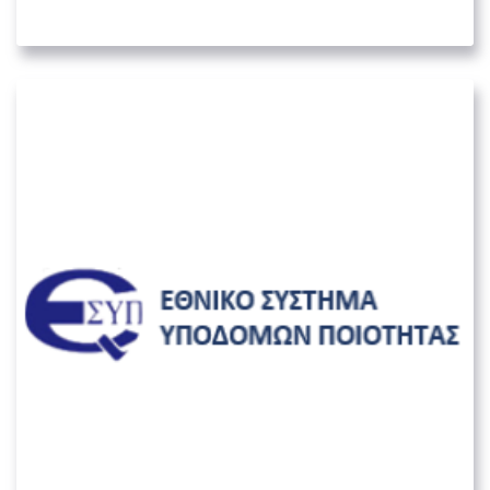
05. ΛΟΙΠΟΊ ΔΗΜΌΣΙΟΙ ΦΟΡΕΊΣ
Εθνικό Σύστημα Υποδομών Ποιότητας