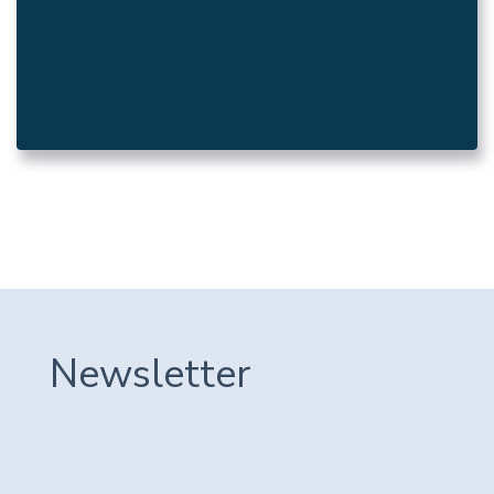
Αλληλοβοηθητικό Ταμείο
Περιθάλψεως Συλλόγου Υπαλλήλων
Τραπέζης Ελλάδος
05. ΛΟΙΠΟΊ ΔΗΜΌΣΙΟΙ ΦΟΡΕΊΣ
Newsletter