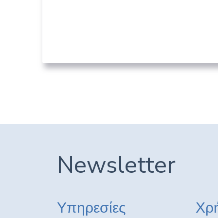
Κέντρο Υγείας Καλύμνου
“ΤΟ ΒΟΥΒΑΛΕΙΟ”
03. ΥΓΕΙΟΝΟΜΙΚΟΊ ΦΟΡΕΊΣ
Newsletter
Υπηρεσίες
Χρή