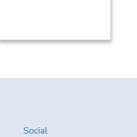
Γενικό Νοσοκομείο Ξάνθης
03. ΥΓΕΙΟΝΟΜΙΚΟΊ ΦΟΡΕΊΣ
Social