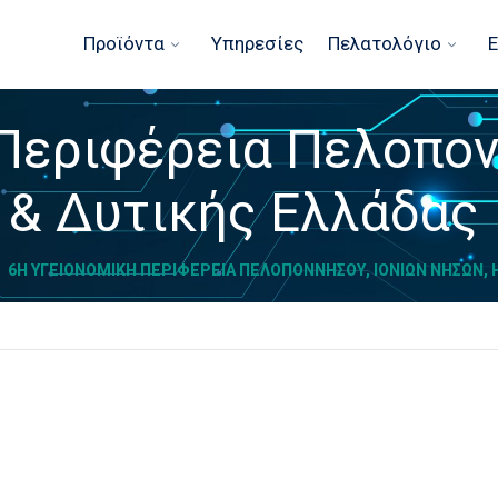
Προϊόντα
Υπηρεσίες
Πελατολόγιο
Ε
Περιφέρεια Πελοπον
 & Δυτικής Ελλάδας
6Η ΥΓΕΙΟΝΟΜΙΚΉ ΠΕΡΙΦΈΡΕΙΑ ΠΕΛΟΠΟΝΝΉΣΟΥ, ΙΟΝΊΩΝ ΝΉΣΩΝ, 